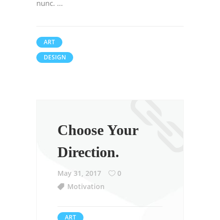
nunc.
ART
DESIGN
Choose Your
Direction.
May 31, 2017
0
Motivation
ART