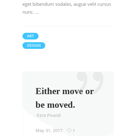
eget bibendum sodales, augue velit cursus
nunc.
ART
DESIGN
Either move or
be moved.
-Ezra Pound
May 31, 2017
1