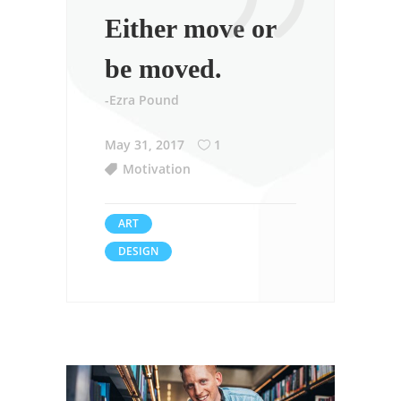
Either move or
be moved.
-Ezra Pound
May 31, 2017
1
Motivation
ART
DESIGN